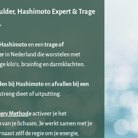
lder, Hashimoto Expert & Trage 
.
Hashimoto
 en een 
trage of 
er
 in Nederland die worstelen met 
e kilo’s, brainfog en darmklachten. 
llen bij Hashimoto
 en 
afvallen bij een 
streng dieet of uitputting.
tery Method
e
 activeer je het 
van je lichaam. Je werkt samen met je 
aast zélf de regie om je energie, 