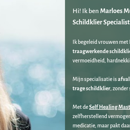
Hi! Ik ben 
Marloes Mu
Schildklier Specialist
Ik begeleid vrouwen met 
traagwerkende schildkli
vermoeidheid, hardnekkig
Mijn specialisatie is 
afva
trage schildklier
, zonder 
Met de 
Self Healing Mas
zelfherstellend vermogen 
medicatie, maar pakt daarn